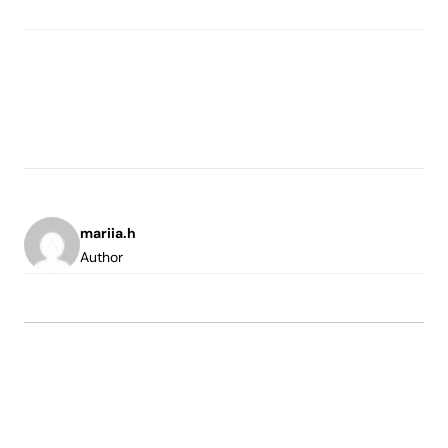
mariia.h
Author