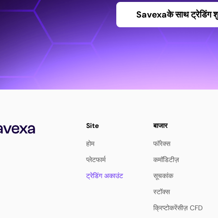
Savexaके साथ ट्रेडिंग शुर
Site
बाजार
होम
फॉरेक्स
प्लेटफार्म
कमॉडिटीज़
ट्रेडिंग अकाउंट
सूचकांक
स्टॉक्स
क्रिप्टोकरेंसीज़ CFD