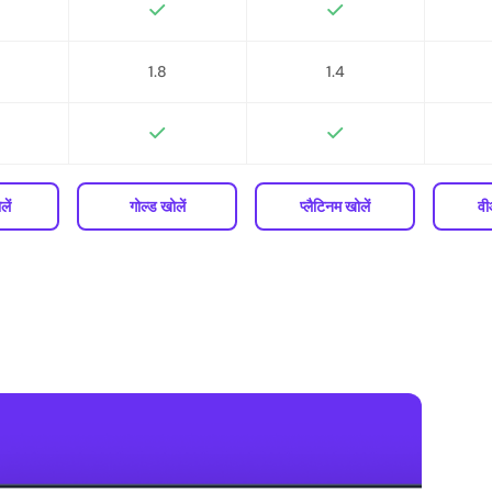
1.8
1.4
ें
गोल्ड खोलें
प्लैटिनम खोलें
वी