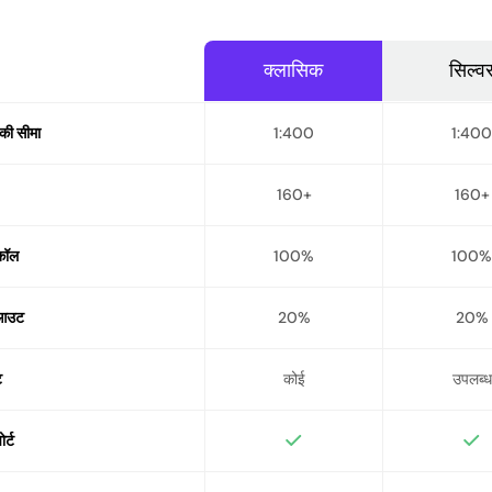
क्लासिक
सिल्व
की सीमा
1:400
1:400
160+
160+
 कॉल
100%
100%
-आउट
20%
20%
ट
कोई
उपलब्ध
र्ट