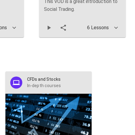
This VOD is a great introduction to
Social Trading.
ons
6 Lessons
CFDs and Stocks
In-depth courses