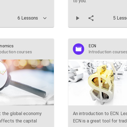
to you.
6 Lessons
5 Less
nomics
ECN
roduction courses
Introduction course
t the global economy
An introduction to ECN. Le
affects the capital
ECN is a great tool for trad