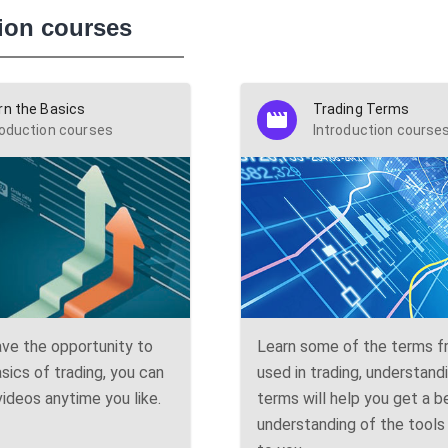
ion courses
rn the Basics
Trading Terms
roduction courses
Introduction course
ve the opportunity to
Learn some of the terms f
asics of trading, you can
used in trading, understand
ideos anytime you like.
terms will help you get a b
understanding of the tools 