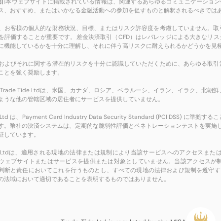
引:
本ウェブサイトに掲載されている情報は、関連するあらゆるコミュニケーション
ス、おすすめ、またはいかなる金融活動への参加を促すものと解釈されるべきでは
、お客様の個人的な財務状況、目標、またはリスク許容度を考慮していません。取
を評価することが重要です。差金決済取引（CFD）はレバレッジによる大きなリス
に機能しているかを十分に理解し、それに伴う高リスクに耐えられるかどうかを見
およびそれに関する潜在的リスクを十分に認識していただくために、あらゆる取引
ことを強く奨励します。
Trade Tide Ltdは、米国、カナダ、ロシア、ベラルーシ、イラン、イラク
ような他の管轄区域の居住者にサービスを提供していません。
ide Ltd は、Payment Card Industry Data Security Standard 
す。幣社の決済システムは、定期的な脆弱性評価とペネトレーションテストを実施し、
証しています。
 Tide Ltdは、適用される現地の法律または規制により当該サービスへのアクセ
ウェブサイトまたはサービスを提供または対象としていません。当該アクセスが
判断と責任においてこれを行うものとし、すべての現地の法律および規制を遵守する責任を
の法域において適切であることを表明するものではありません。