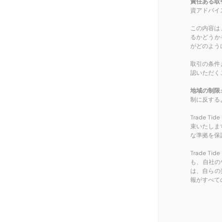
責任ある取
資アドバイ
この内容は
るかどうか
がどのよう
取引の条件
認いただく
地域の制限:
制に反する
Trade T
束いたしま
な準拠を保
Trade
も、自社の
は、自らの
報がすべて