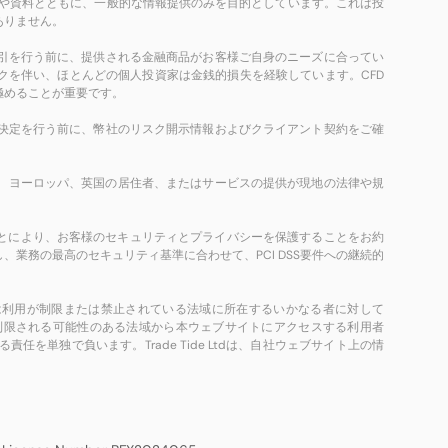
や資料とともに、一般的な情報提供のみを目的としています。これは投
ありません。
引を行う前に、提供される金融商品がお客様ご自身のニーズに合ってい
クを伴い、ほとんどの個人投資家は金銭的損失を経験しています。CFD
極めることが重要です。
決定を行う前に、幣社のリスク開示情報およびクライアント契約をご確
、北朝鮮、ヨーロッパ、英国の居住者、またはサービスの提供が現地の法律や規
(PCI DSS) に準拠することにより、お客様のセキュリティとプライバシーを保護することをお約
業務の最高のセキュリティ基準に合わせて、PCI DSS要件への継続的
スまたは利用が制限または禁止されている法域に所在するいかなる者に対して
制限される可能性のある法域から本ウェブサイトにアクセスする利用者
単独で負います。Trade Tide Ltdは、自社ウェブサイト上の情