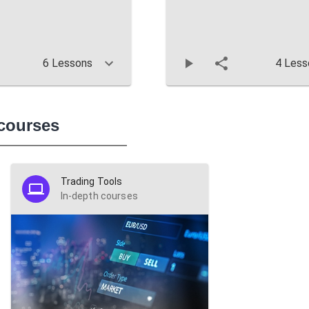
6 Lessons
4 Less
 courses
Trading Tools
In-depth courses