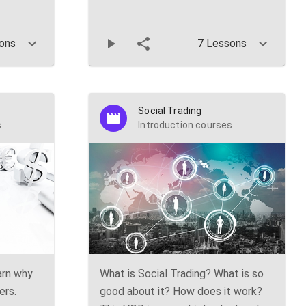
ons
7 Lessons
Social Trading
s
Introduction courses
arn why
What is Social Trading? What is so
ers.
good about it? How does it work?