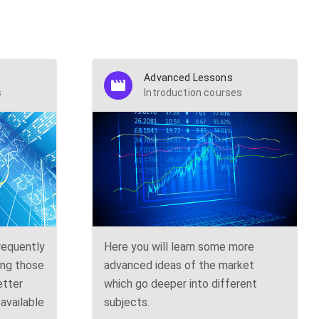
Advanced Lessons
s
Introduction courses
requently
Here you will learn some more
ing those
advanced ideas of the market
etter
which go deeper into different
available
subjects.