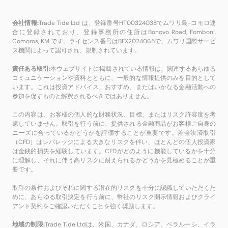
会社情報:
Trade Tide Ltd は、登録番号HT00324038でムワリ島-コモロ連
合に登録されており、登録事務所の住所はBonovo Road, Fomboni,
Comoros, KM です。ライセンス番号はBFX2024065で、ムワリ国際サービ
ス機関によって認可され、規制されています。
責任ある取引:
本ウェブサイトに掲載されている情報は、関連するあらゆる
コミュニケーションや資料とともに、一般的な情報提供のみを目的として
います。これは投資アドバイス、おすすめ、またはいかなる金融活動への
参加を促すものと解釈されるべきではありません。
この内容は、お客様の個人的な財務状況、目標、またはリスク許容度を考
慮していません。取引を行う前に、提供される金融商品がお客様ご自身の
ニーズに合っているかどうかを評価することが重要です。差金決済取引
（CFD）はレバレッジによる大きなリスクを伴い、ほとんどの個人投資家
は金銭的損失を経験しています。CFDがどのように機能しているかを十分
に理解し、それに伴う高リスクに耐えられるかどうかを見極めることが重
要です。
取引の条件およびそれに関する潜在的リスクを十分に認識していただくた
めに、あらゆる取引決定を行う前に、幣社のリスク開示情報およびクライ
アント契約をご確認いただくことを強く奨励します。
地域の制限:
Trade Tide Ltdは、米国、カナダ、ロシア、ベラルーシ、イラ