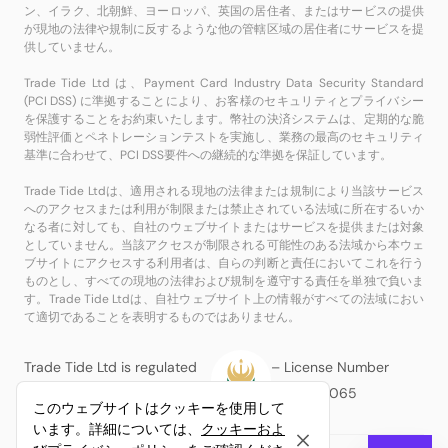
ン、イラク、北朝鮮、ヨーロッパ、英国の居住者、またはサービスの提供
が現地の法律や規制に反するような他の管轄区域の居住者にサービスを提
供していません。
Trade Tide Ltd は、Payment Card Industry Data Security Standard
(PCI DSS) に準拠することにより、お客様のセキュリティとプライバシー
を保護することをお約束いたします。幣社の決済システムは、定期的な脆
弱性評価とペネトレーションテストを実施し、業務の最高のセキュリティ
基準に合わせて、PCI DSS要件への継続的な準拠を保証しています。
Trade Tide Ltdは、適用される現地の法律または規制により当該サービス
へのアクセスまたは利用が制限または禁止されている法域に所在するいか
なる者に対しても、自社のウェブサイトまたはサービスを提供または対象
としていません。当該アクセスが制限される可能性のある法域から本ウェ
ブサイトにアクセスする利用者は、自らの判断と責任においてこれを行う
ものとし、すべての現地の法律および規制を遵守する責任を単独で負いま
す。Trade Tide Ltdは、自社ウェブサイト上の情報がすべての法域におい
て適切であることを表明するものではありません。
Trade Tide Ltd is regulated
– License Number
by the MISA
BFX2024065
このウェブサイトはクッキーを使用して
います。詳細については、
クッキーおよ