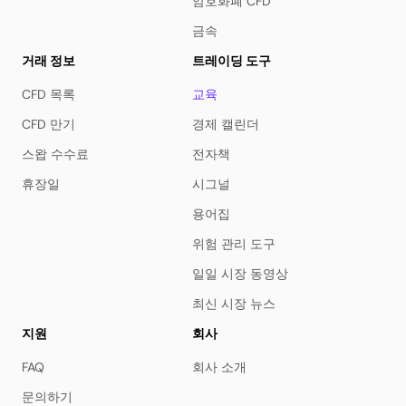
암호화폐 CFD
금속
거래 정보
트레이딩 도구
CFD 목록
교육
CFD 만기
경제 캘린더
스왑 수수료
전자책
휴장일
시그널
용어집
위험 관리 도구
일일 시장 동영상
최신 시장 뉴스
지원
회사
FAQ
회사 소개
문의하기