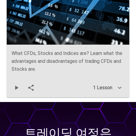
What CFDs, Stocks and Indices are? Learn what the
advantages and disadvantages of trading CFDs and
Stocks are.
1 Lesson
트레이딩 여정은