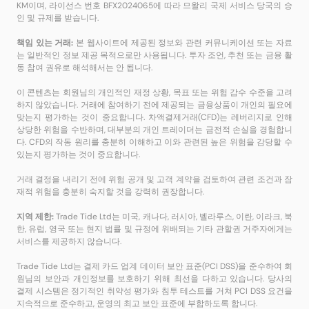
KM이며, 라이선스 번호 BFX2024065에 따라 므왈리 국제 서비스 당국의 승
인 및 규제를 받습니다.
책임 있는 거래:
본 웹사이트에 제공된 정보와 관련 커뮤니케이션 또는 자료
는 일반적인 정보 제공 목적으로만 사용됩니다. 투자 조언, 추천 또는 금융 활
동 참여 권유로 해석해서는 안 됩니다.
이 콘텐츠는 회원님의 개인적인 재정 상황, 목표 또는 위험 감수 수준을 고려
하지 않았습니다. 거래에 참여하기 전에 제공되는 금융상품이 개인의 필요에
맞는지 평가하는 것이 중요합니다. 차액결제거래(CFD)는 레버리지로 인해
상당한 위험을 수반하며, 대부분의 개인 트레이더는 금전적 손실을 경험합니
다. CFD의 작동 원리를 충분히 이해하고 이와 관련된 높은 위험을 감당할 수
있는지 평가하는 것이 중요합니다.
거래 결정을 내리기 전에 위험 공개 및 고객 계약을 검토하여 관련 조건과 잠
재적 위험을 충분히 숙지할 것을 강력히 권장합니다.
지역 제한:
Trade Tide Ltd는 미국, 캐나다, 러시아, 벨라루스, 이란, 이라크, 북
한, 유럽, 영국 또는 현지 법률 및 규정에 위배되는 기타 관할권 거주자에게는
서비스를 제공하지 않습니다.
Trade Tide Ltd는 결제 카드 업계 데이터 보안 표준(PCI DSS)을 준수하여 회
원님의 보안과 개인정보를 보호하기 위해 최선을 다하고 있습니다. 당사의
결제 시스템은 정기적인 취약성 평가와 침투 테스트를 거쳐 PCI DSS 요건을
지속적으로 준수하고, 운영의 최고 보안 표준에 부합하도록 합니다.