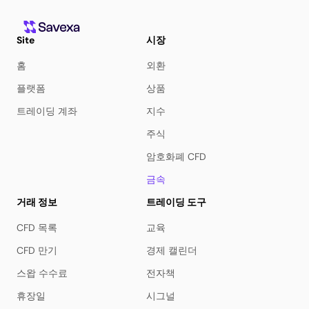
Site
시장
홈
외환
플랫폼
상품
트레이딩 계좌
지수
주식
암호화폐 CFD
금속
거래 정보
트레이딩 도구
CFD 목록
교육
CFD 만기
경제 캘린더
스왑 수수료
전자책
휴장일
시그널