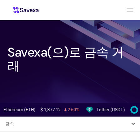
Savexa(으)로 금속 거
래
ereum (ETH)
$
1,877.12
2.60%
Tether (USDT)
$
0.99914
금속