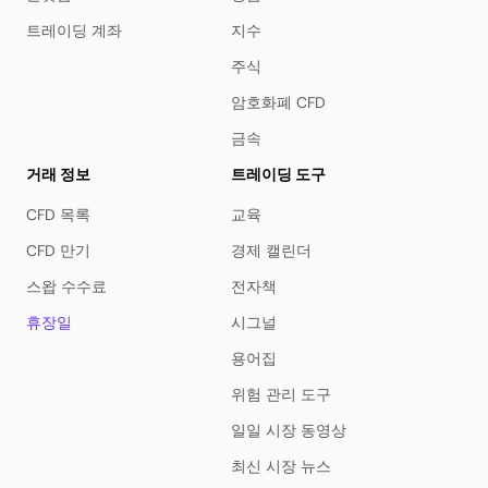
트레이딩 계좌
지수
주식
암호화폐 CFD
금속
거래 정보
트레이딩 도구
CFD 목록
교육
CFD 만기
경제 캘린더
스왑 수수료
전자책
휴장일
시그널
용어집
위험 관리 도구
일일 시장 동영상
최신 시장 뉴스