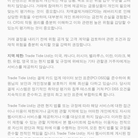
이 콘텐츠는 회원님의 개인적인 재정 상황, 목표 또는 위험 감수 수준을 고려
하지 않았습니다. 거래에 참여하기 전에 제공되는 금융상품이 개인의 필요에
맞는지 평가하는 것이 중요합니다. 차액결제거래(CFD)는 레버리지로 인해
상당한 위험을 수반하며, 대부분의 개인 트레이더는 금전적 손실을 경험합니
다. CFD의 작동 원리를 충분히 이해하고 이와 관련된 높은 위험을 감당할 수
있는지 평가하는 것이 중요합니다.
거래 결정을 내리기 전에 위험 공개 및 고객 계약을 검토하여 관련 조건과 잠
재적 위험을 충분히 숙지할 것을 강력히 권장합니다.
지역 제한:
Trade Tide Ltd는 미국, 캐나다, 러시아, 벨라루스, 이란, 이라크, 북
한, 유럽, 영국 또는 현지 법률 및 규정에 위배되는 기타 관할권 거주자에게는
서비스를 제공하지 않습니다.
Trade Tide Ltd는 결제 카드 업계 데이터 보안 표준(PCI DSS)을 준수하여 회
원님의 보안과 개인정보를 보호하기 위해 최선을 다하고 있습니다. 당사의
결제 시스템은 정기적인 취약성 평가와 침투 테스트를 거쳐 PCI DSS 요건을
지속적으로 준수하고, 운영의 최고 보안 표준에 부합하도록 합니다.
Trade Tide Ltd는 관련 현지 법률 또는 규정에 따라 해당 서비스에 대한 접근
이나 이용이 제한되거나 금지된 관할 지역에 있는 어떠한 개인에게도 자사의
웹사이트나 서비스를 제공하거나 이를 대상으로 하지 않습니다. 이러한 접근
이 제한될 수 있는 관할 지역에서 본 웹사이트에 접속하는 이용자는 전적으
로 자신의 판단과 책임 하에 이를 수행하는 것이며, 모든 현지 법률 및 규정을
준수할 전적인 책임을 집니다. Trade Tide Ltd는 자사 웹사이트에 게시된 정