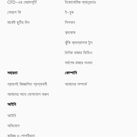
CFD-এর মেয়াদপূর্তি
ইকোনোমিক ক্যালেন্ডার
সোয়াপ ফি
ই-বুক
মার্কেট ছুটির দিন
সিগনাল
শব্দকোষ
ঝুঁকি ব্যবস্থাপনা টুল
দৈনিক বাজার ভিডিও
সর্বশেষ বাজার সংবাদ
সহায়তা
কোম্পানি
প্রায়শই জিজ্ঞাসিত প্রশ্নাবলী
আমাদের সম্পর্কে
আমাদের সাথে যোগাযোগ করুন
আইনি
আইনি
অভিযোগ
কুকিজ ও গোপনীয়তা