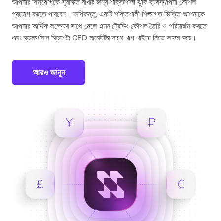
আপনার বিনিয়োগকে সুরক্ষিত রাখার জন্য শক্তিশালী ঝুঁকি ব্যবস্থাপনা কৌশল
প্রয়োগ করতে পারবেন। অধিকন্তু, একটি শক্তিশালী শিক্ষাগত ভিত্তি আপনাকে
আপনার আর্থিক লক্ষ্যের সাথে মেলে এমন ট্রেডিং কৌশল তৈরি ও পরিমার্জন করতে
এবং ক্রমবর্ধমান ক্রিপ্টো CFD মার্কেটের সাথে খাপ খাইয়ে নিতে সক্ষম করে।
আরও জানুন