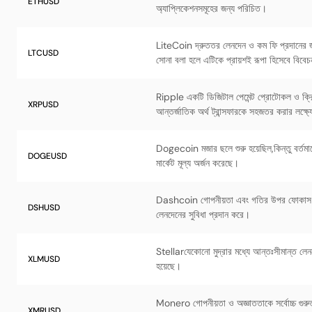
ETHUSD
অ্যাপ্লিকেশনসমূহের জন্য পরিচিত।
LiteCoin দ্রুততর লেনদেন ও কম ফি প্রদানের জ
LTCUSD
সোনা বলা হলে এটিকে প্রায়শই রূপা হিসেবে বিবেচ
Ripple একটি ডিজিটাল পেমেন্ট প্রোটোকল ও ক্রিপ
XRPUSD
আন্তর্জাতিক অর্থ ট্রান্সফারকে সহজতর করার লক্ষ্
Dogecoin মজার ছলে শুরু হয়েছিল,কিন্তু বর্তমা
DOGEUSD
মার্কেট মূল্য অর্জন করেছে।
Dashcoin গোপনীয়তা এবং গতির উপর ফোকাস করে
DSHUSD
লেনদেনের সুবিধা প্রদান করে।
Stellarযেকোনো মুদ্রার মধ্যে আন্তঃসীমান্ত ল
XLMUSD
হয়েছে।
Monero গোপনীয়তা ও অজ্ঞাততাকে সর্বোচ্চ গুরুত্ব
XMRUSD