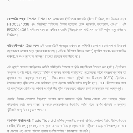
কোম্পানির তথ্য:
Trade Tide Ltd কমোরোস ইউনিয়নের মাওয়ালি দ্বীপে নিবন্ধিত, যার নিবন্ধন নম্বর
HT00324038 এবং নিবন্ধিত অফিসের ঠিকানা বনোভো রোড, ফম্বোনি, কমোরোস, কেএম। এটি
BFX2024065 লাইসেন্স নম্বরের অধীনে মাওয়ালি ইন্টারন্যাশনাল সার্ভিসেস অথরিটি কর্তৃক অনুমোদিত ও
নিয়ন্ত্রিত।
দায়িত্বশীলভাবে ট্রেড করুন:
এই ওয়েবসাইটে প্রদত্ত তথ্য এবং সংশ্লিষ্ট যেকোনো যোগাযোগ বা উপকরণ
শুধু সাধারণ তথ্যের জন্য প্রদান করা হয়েছে। এটিকে বিনিয়োগ বিষয়ক পরামর্শ, সুপারিশ, অথবা কোনো আর্থিক
কর্মকাণ্ডে অংশগ্রহণের আমন্ত্রণ হিসেবে বিবেচনা করা উচিত নয়।
এই কন্টেন্টে আপনার ব্যক্তিগত আর্থিক পরিস্থিতি, উদ্দেশ্য বা ঝুঁকি সহনশীলতা বিবেচনা করা হয়নি। ট্রেডিংয়ে
সম্পৃক্ত হওয়ার আগে, প্রদত্ত আর্থিক পণ্যসমূহ আপনার ব্যক্তিগত প্রয়োজনের সাথে সামঞ্জস্যপূর্ণ কিনা তা
মূল্যায়ন করা অত্যন্ত গুরুত্বপূর্ণ। লিভারেজের কারণে কন্ট্র্যাক্ট ফর ডিফারেন্স (CFD) ট্রেডিংয়ে
উল্লেখযোগ্য ঝুঁকি থাকে এবং অধিকাংশ খুচরা ট্রেডার আর্থিক ক্ষতির সম্মুখীন হন। CFD কীভাবে কাজ করে
তা সম্পূর্ণভাবে বোঝা এবং আপনি সংশ্লিষ্ট উচ্চ ঝুঁকি বহন করতে পারবেন কিনা তা মূল্যায়ন করা গুরুত্বপূর্ণ।
ট্রেডিং বিষয়ক যেকোনো সিদ্ধান্ত নেওয়ার আগে আমাদের ‘ঝুঁকি বিষয়ক ঘোষণা’ এবং ‘গ্রাহক চুক্তি’
পর্যালোচনা করার জন্য আমরা আপনাকে জোরালোভাবে উৎসাহিত করছি, যাতে আপনি শর্তাবলী ও সম্ভাব্য
ঝুঁকিগুলি সম্পূর্ণভাবে বুঝতে পারেন।
আঞ্চলিক সীমাবদ্ধতা:
Trade Tide Ltd মার্কিন যুক্তরাষ্ট্র, কানাডা, রাশিয়া, বেলারুশ, ইরান, ইরাক, উত্তর
কোরিয়া, ইউরোপ, যুক্তরাজ্য বা অন্য এমন কোনো বিচারব্যবস্থার অধীন বাসিন্দাদের জন্য পরিষেবা প্রদান করে
না যেখানে এই ধরনের পরিষেবা প্রদান স্থানীয় আইন ও বিধিমালার পরিপন্থী।