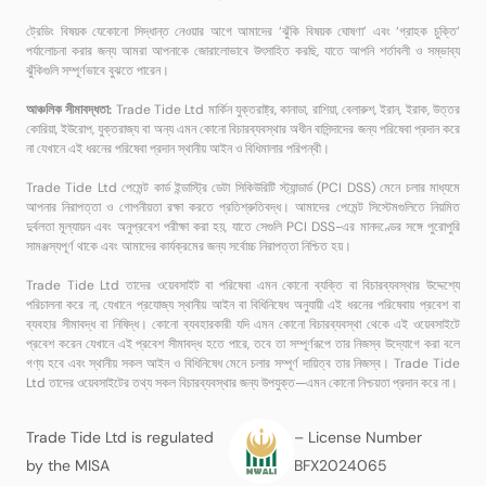
ট্রেডিং বিষয়ক যেকোনো সিদ্ধান্ত নেওয়ার আগে আমাদের ‘ঝুঁকি বিষয়ক ঘোষণা’ এবং ‘গ্রাহক চুক্তি’
পর্যালোচনা করার জন্য আমরা আপনাকে জোরালোভাবে উৎসাহিত করছি, যাতে আপনি শর্তাবলী ও সম্ভাব্য
ঝুঁকিগুলি সম্পূর্ণভাবে বুঝতে পারেন।
আঞ্চলিক সীমাবদ্ধতা:
Trade Tide Ltd মার্কিন যুক্তরাষ্ট্র, কানাডা, রাশিয়া, বেলারুশ, ইরান, ইরাক, উত্তর
কোরিয়া, ইউরোপ, যুক্তরাজ্য বা অন্য এমন কোনো বিচারব্যবস্থার অধীন বাসিন্দাদের জন্য পরিষেবা প্রদান করে
না যেখানে এই ধরনের পরিষেবা প্রদান স্থানীয় আইন ও বিধিমালার পরিপন্থী।
Trade Tide Ltd পেমেন্ট কার্ড ইন্ডাস্ট্রি ডেটা সিকিউরিটি স্ট্যান্ডার্ড (PCI DSS) মেনে চলার মাধ্যমে
আপনার নিরাপত্তা ও গোপনীয়তা রক্ষা করতে প্রতিশ্রুতিবদ্ধ। আমাদের পেমেন্ট সিস্টেমগুলিতে নিয়মিত
দুর্বলতা মূল্যায়ন এবং অনুপ্রবেশ পরীক্ষা করা হয়, যাতে সেগুলি PCI DSS-এর মানদণ্ডের সঙ্গে পুরোপুরি
সামঞ্জস্যপূর্ণ থাকে এবং আমাদের কার্যক্রমের জন্য সর্বোচ্চ নিরাপত্তা নিশ্চিত হয়।
Trade Tide Ltd তাদের ওয়েবসাইট বা পরিষেবা এমন কোনো ব্যক্তি বা বিচারব্যবস্থার উদ্দেশ্যে
পরিচালনা করে না, যেখানে প্রযোজ্য স্থানীয় আইন বা বিধিনিষেধ অনুযায়ী এই ধরনের পরিষেবায় প্রবেশ বা
ব্যবহার সীমাবদ্ধ বা নিষিদ্ধ। কোনো ব্যবহারকারী যদি এমন কোনো বিচারব্যবস্থা থেকে এই ওয়েবসাইটে
প্রবেশ করেন যেখানে এই প্রবেশ সীমাবদ্ধ হতে পারে, তবে তা সম্পূর্ণরূপে তার নিজস্ব উদ্যোগে করা বলে
গণ্য হবে এবং স্থানীয় সকল আইন ও বিধিনিষেধ মেনে চলার সম্পূর্ণ দায়িত্ব তার নিজস্ব। Trade Tide
Ltd তাদের ওয়েবসাইটের তথ্য সকল বিচারব্যবস্থার জন্য উপযুক্ত—এমন কোনো নিশ্চয়তা প্রদান করে না।
Trade Tide Ltd is regulated
– License Number
by the MISA
BFX2024065