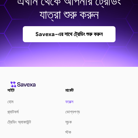
এখান থেকে আপনার ট্রেডিং
যাত্রা শুরু করুন
Savexa-এর সাথে ট্রেডিং শুরু করুন
সাইট
মার্কেট
হোম
ফরেক্স
প্ল্যাটফর্ম
ভোগ্যপণ্য
ট্রেডিং অ্যাকাউন্ট
সূচক
স্টক