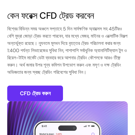
কেন ফরেক্স CFD ট্রেড করবেন
বিশ্বের বিভিন্ন সময় অঞ্চলে সপ্তাহে 5 দিন সার্বক্ষণিক অ্যাক্সেস সহ 45টিরও
বেশি মুদ্রা জোড়া ট্রেড করতে পারবেন, যার মধ্যে মেজর, মাইনর ও এক্সোটিক বিকল্প
অন্তর্ভুক্ত রয়েছে। ন্যূনতম মূলধন দিয়ে বৃহত্তর ট্রেড পরিচালনা করার জন্য
1:400 পর্যন্ত লিভারেজের সুবিধা নিন, পাশাপাশি সর্বাধুনিক অ্যানালিটিক্যাল টুল ও
রিয়েল-টাইম মার্কেট ডেটা ব্যবহার করে আপনার ট্রেডিং কৌশলকে আরও তীক্ষ্ণ
করুন। অর্থ জমার উপর শূন্য কমিশন উপভোগ করুন এবং মসৃণ ও দক্ষ ট্রেডিং
অভিজ্ঞতার জন্য স্বচ্ছ ট্রেডিং পরিবেশের সুবিধা নিন।
CFD ট্রেড করুন