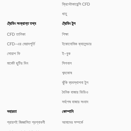
ক্রিপ্টোকারেন্সি CFD
ধাতু
ট্রেডিং সংক্রান্ত তথ্য
ট্রেডিং টুল
CFD তালিকা
শিক্ষা
CFD-এর মেয়াদপূর্তি
ইকোনোমিক ক্যালেন্ডার
সোয়াপ ফি
ই-বুক
মার্কেট ছুটির দিন
সিগনাল
শব্দকোষ
ঝুঁকি ব্যবস্থাপনা টুল
দৈনিক বাজার ভিডিও
সর্বশেষ বাজার সংবাদ
সহায়তা
কোম্পানি
প্রায়শই জিজ্ঞাসিত প্রশ্নাবলী
আমাদের সম্পর্কে