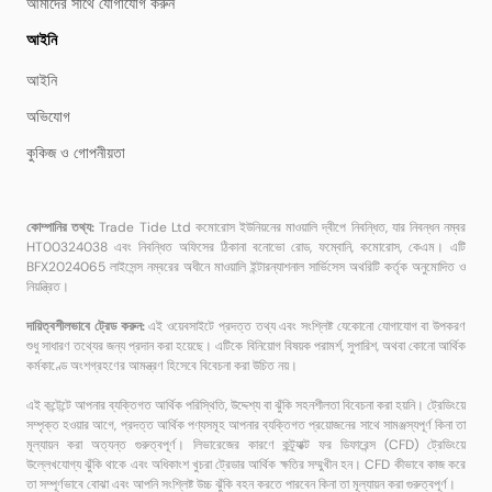
আমাদের সাথে যোগাযোগ করুন
আইনি
আইনি
অভিযোগ
কুকিজ ও গোপনীয়তা
কোম্পানির তথ্য:
Trade Tide Ltd কমোরোস ইউনিয়নের মাওয়ালি দ্বীপে নিবন্ধিত, যার নিবন্ধন নম্বর
HT00324038 এবং নিবন্ধিত অফিসের ঠিকানা বনোভো রোড, ফম্বোনি, কমোরোস, কেএম। এটি
BFX2024065 লাইসেন্স নম্বরের অধীনে মাওয়ালি ইন্টারন্যাশনাল সার্ভিসেস অথরিটি কর্তৃক অনুমোদিত ও
নিয়ন্ত্রিত।
দায়িত্বশীলভাবে ট্রেড করুন:
এই ওয়েবসাইটে প্রদত্ত তথ্য এবং সংশ্লিষ্ট যেকোনো যোগাযোগ বা উপকরণ
শুধু সাধারণ তথ্যের জন্য প্রদান করা হয়েছে। এটিকে বিনিয়োগ বিষয়ক পরামর্শ, সুপারিশ, অথবা কোনো আর্থিক
কর্মকাণ্ডে অংশগ্রহণের আমন্ত্রণ হিসেবে বিবেচনা করা উচিত নয়।
এই কন্টেন্টে আপনার ব্যক্তিগত আর্থিক পরিস্থিতি, উদ্দেশ্য বা ঝুঁকি সহনশীলতা বিবেচনা করা হয়নি। ট্রেডিংয়ে
সম্পৃক্ত হওয়ার আগে, প্রদত্ত আর্থিক পণ্যসমূহ আপনার ব্যক্তিগত প্রয়োজনের সাথে সামঞ্জস্যপূর্ণ কিনা তা
মূল্যায়ন করা অত্যন্ত গুরুত্বপূর্ণ। লিভারেজের কারণে কন্ট্র্যাক্ট ফর ডিফারেন্স (CFD) ট্রেডিংয়ে
উল্লেখযোগ্য ঝুঁকি থাকে এবং অধিকাংশ খুচরা ট্রেডার আর্থিক ক্ষতির সম্মুখীন হন। CFD কীভাবে কাজ করে
তা সম্পূর্ণভাবে বোঝা এবং আপনি সংশ্লিষ্ট উচ্চ ঝুঁকি বহন করতে পারবেন কিনা তা মূল্যায়ন করা গুরুত্বপূর্ণ।