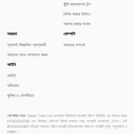
ঝুঁকি ব্যবস্থাপনা টুল
দৈনিক বাজার ভিডিও
সর্বশেষ বাজার সংবাদ
সহায়তা
কোম্পানি
প্রায়শই জিজ্ঞাসিত প্রশ্নাবলী
আমাদের সম্পর্কে
আমাদের সাথে যোগাযোগ করুন
আইনি
আইনি
অভিযোগ
কুকিজ ও গোপনীয়তা
কোম্পানির তথ্য:
Trade Tide Ltd কমোরোস ইউনিয়নের মাওয়ালি দ্বীপে নিবন্ধিত, যার নিবন্ধন নম্বর
HT00324038 এবং নিবন্ধিত অফিসের ঠিকানা বনোভো রোড, ফম্বোনি, কমোরোস, কেএম। এটি
BFX2024065 লাইসেন্স নম্বরের অধীনে মাওয়ালি ইন্টারন্যাশনাল সার্ভিসেস অথরিটি কর্তৃক অনুমোদিত ও
নিয়ন্ত্রিত।