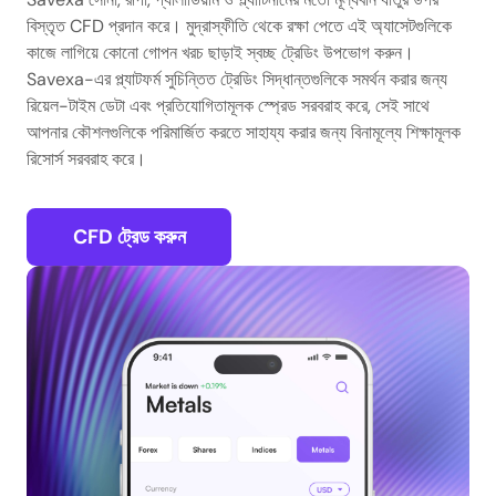
বিস্তৃত CFD প্রদান করে। মুদ্রাস্ফীতি থেকে রক্ষা পেতে এই অ্যাসেটগুলিকে
কাজে লাগিয়ে কোনো গোপন খরচ ছাড়াই স্বচ্ছ ট্রেডিং উপভোগ করুন।
Savexa-এর প্ল্যাটফর্ম সুচিন্তিত ট্রেডিং সিদ্ধান্তগুলিকে সমর্থন করার জন্য
রিয়েল-টাইম ডেটা এবং প্রতিযোগিতামূলক স্প্রেড সরবরাহ করে, সেই সাথে
আপনার কৌশলগুলিকে পরিমার্জিত করতে সাহায্য করার জন্য বিনামূল্যে শিক্ষামূলক
রিসোর্স সরবরাহ করে।
CFD ট্রেড করুন