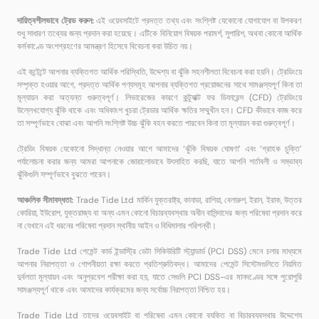
দায়িত্বশীলভাবে ট্রেড করুন:
এই ওয়েবসাইটে প্রদত্ত তথ্য এবং সংশ্লিষ্ট যেকোনো যোগাযোগ বা উপকরণ
শুধু সাধারণ তথ্যের জন্য প্রদান করা হয়েছে। এটিকে বিনিয়োগ বিষয়ক পরামর্শ, সুপারিশ, অথবা কোনো আর্থিক
কর্মকাণ্ডে অংশগ্রহণের আমন্ত্রণ হিসেবে বিবেচনা করা উচিত নয়।
এই কন্টেন্টে আপনার ব্যক্তিগত আর্থিক পরিস্থিতি, উদ্দেশ্য বা ঝুঁকি সহনশীলতা বিবেচনা করা হয়নি। ট্রেডিংয়ে
সম্পৃক্ত হওয়ার আগে, প্রদত্ত আর্থিক পণ্যসমূহ আপনার ব্যক্তিগত প্রয়োজনের সাথে সামঞ্জস্যপূর্ণ কিনা তা
মূল্যায়ন করা অত্যন্ত গুরুত্বপূর্ণ। লিভারেজের কারণে কন্ট্র্যাক্ট ফর ডিফারেন্স (CFD) ট্রেডিংয়ে
উল্লেখযোগ্য ঝুঁকি থাকে এবং অধিকাংশ খুচরা ট্রেডার আর্থিক ক্ষতির সম্মুখীন হন। CFD কীভাবে কাজ করে
তা সম্পূর্ণভাবে বোঝা এবং আপনি সংশ্লিষ্ট উচ্চ ঝুঁকি বহন করতে পারবেন কিনা তা মূল্যায়ন করা গুরুত্বপূর্ণ।
ট্রেডিং বিষয়ক যেকোনো সিদ্ধান্ত নেওয়ার আগে আমাদের ‘ঝুঁকি বিষয়ক ঘোষণা’ এবং ‘গ্রাহক চুক্তি’
পর্যালোচনা করার জন্য আমরা আপনাকে জোরালোভাবে উৎসাহিত করছি, যাতে আপনি শর্তাবলী ও সম্ভাব্য
ঝুঁকিগুলি সম্পূর্ণভাবে বুঝতে পারেন।
আঞ্চলিক সীমাবদ্ধতা:
Trade Tide Ltd মার্কিন যুক্তরাষ্ট্র, কানাডা, রাশিয়া, বেলারুশ, ইরান, ইরাক, উত্তর
কোরিয়া, ইউরোপ, যুক্তরাজ্য বা অন্য এমন কোনো বিচারব্যবস্থার অধীন বাসিন্দাদের জন্য পরিষেবা প্রদান করে
না যেখানে এই ধরনের পরিষেবা প্রদান স্থানীয় আইন ও বিধিমালার পরিপন্থী।
Trade Tide Ltd পেমেন্ট কার্ড ইন্ডাস্ট্রি ডেটা সিকিউরিটি স্ট্যান্ডার্ড (PCI DSS) মেনে চলার মাধ্যমে
আপনার নিরাপত্তা ও গোপনীয়তা রক্ষা করতে প্রতিশ্রুতিবদ্ধ। আমাদের পেমেন্ট সিস্টেমগুলিতে নিয়মিত
দুর্বলতা মূল্যায়ন এবং অনুপ্রবেশ পরীক্ষা করা হয়, যাতে সেগুলি PCI DSS-এর মানদণ্ডের সঙ্গে পুরোপুরি
সামঞ্জস্যপূর্ণ থাকে এবং আমাদের কার্যক্রমের জন্য সর্বোচ্চ নিরাপত্তা নিশ্চিত হয়।
Trade Tide Ltd তাদের ওয়েবসাইট বা পরিষেবা এমন কোনো ব্যক্তি বা বিচারব্যবস্থার উদ্দেশ্যে