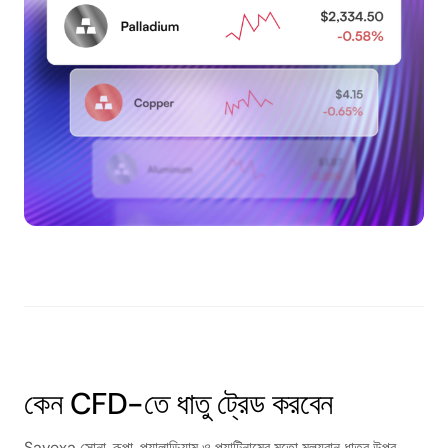
কেন CFD-তে ধাতু ট্রেড করবেন
Savexa সোনা, রূপা, প্যালাডিয়াম ও প্ল্যাটিনামের মতো মূল্যবান ধাতুর উপর