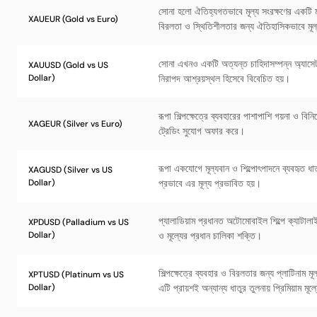
সোনা হলো ঐতিহ্যগতভাবে মূল্য সংরক্ষণের একটি মাধ্
XAUEUR (Gold vs Euro)
বিরলতা ও স্থিতিশীলতার জন্য ঐতিহাসিকভাবে মূল
সোনা এখনও একটি অত্যন্ত চাহিদাসম্পন্ন অ্যাসেট, 
XAUUSD (Gold vs US
Dollar)
নিরাপদ আশ্রয়স্থল হিসেবে বিবেচিত হয়।
রূপা শিল্পক্ষেত্রে ব্যবহারের পাশাপাশি গয়না ও বি
XAGEUR (Silver vs Euro)
ট্রেডিং সুযোগ অফার করে।
রূপা একযোগে মূল্যবান ও শিল্পোৎপাদনে ব্যবহৃত ধাতু
XAGUSD (Silver vs US
Dollar)
প্রভাবে এর মূল্য প্রভাবিত হয়।
প্যালাডিয়াম প্রধানত অটোমোবাইল শিল্পে ক্যাটালাই
XPDUSD (Palladium vs US
Dollar)
ও মূল্যের প্রধান চালিকা শক্তি।
শিল্পক্ষেত্রে ব্যবহার ও বিরলতার জন্য প্লাটিনাম 
XPTUSD (Platinum vs US
Dollar)
এটি প্রায়শই অন্যান্য ধাতুর তুলনায় প্রিমিয়াম মূল্