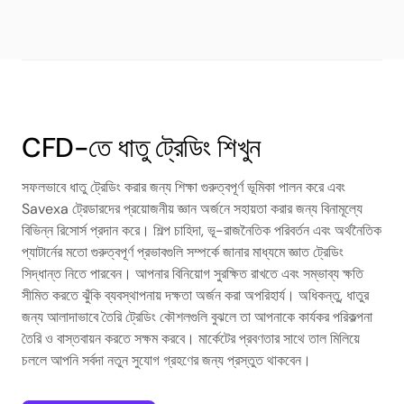
CFD-তে ধাতু ট্রেডিং শিখুন
সফলভাবে ধাতু ট্রেডিং করার জন্য শিক্ষা গুরুত্বপূর্ণ ভূমিকা পালন করে এবং
Savexa ট্রেডারদের প্রয়োজনীয় জ্ঞান অর্জনে সহায়তা করার জন্য বিনামূল্যে
বিভিন্ন রিসোর্স প্রদান করে। শিল্প চাহিদা, ভূ-রাজনৈতিক পরিবর্তন এবং অর্থনৈতিক
প্যাটার্নের মতো গুরুত্বপূর্ণ প্রভাবগুলি সম্পর্কে জানার মাধ্যমে জ্ঞাত ট্রেডিং
সিদ্ধান্ত নিতে পারবেন। আপনার বিনিয়োগ সুরক্ষিত রাখতে এবং সম্ভাব্য ক্ষতি
সীমিত করতে ঝুঁকি ব্যবস্থাপনায় দক্ষতা অর্জন করা অপরিহার্য। অধিকন্তু, ধাতুর
জন্য আলাদাভাবে তৈরি ট্রেডিং কৌশলগুলি বুঝলে তা আপনাকে কার্যকর পরিকল্পনা
তৈরি ও বাস্তবায়ন করতে সক্ষম করবে। মার্কেটের প্রবণতার সাথে তাল মিলিয়ে
চললে আপনি সর্বদা নতুন সুযোগ গ্রহণের জন্য প্রস্তুত থাকবেন।