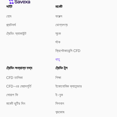
সাইট
মার্কেট
হোম
ফরেক্স
প্ল্যাটফর্ম
ভোগ্যপণ্য
ট্রেডিং অ্যাকাউন্ট
সূচক
স্টক
ক্রিপ্টোকারেন্সি CFD
ধাতু
ট্রেডিং সংক্রান্ত তথ্য
ট্রেডিং টুল
CFD তালিকা
শিক্ষা
CFD-এর মেয়াদপূর্তি
ইকোনোমিক ক্যালেন্ডার
সোয়াপ ফি
ই-বুক
মার্কেট ছুটির দিন
সিগনাল
শব্দকোষ