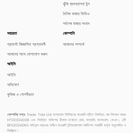
ঝুঁকি ব্যবস্থাপনা টুল
দৈনিক বাজার ভিডিও
সর্বশেষ বাজার সংবাদ
সহায়তা
কোম্পানি
প্রায়শই জিজ্ঞাসিত প্রশ্নাবলী
আমাদের সম্পর্কে
আমাদের সাথে যোগাযোগ করুন
আইনি
আইনি
অভিযোগ
কুকিজ ও গোপনীয়তা
কোম্পানির তথ্য:
Trade Tide Ltd কমোরোস ইউনিয়নের মাওয়ালি দ্বীপে নিবন্ধিত, যার নিবন্ধন নম্বর
HT00324038 এবং নিবন্ধিত অফিসের ঠিকানা বনোভো রোড, ফম্বোনি, কমোরোস, কেএম। এটি
BFX2024065 লাইসেন্স নম্বরের অধীনে মাওয়ালি ইন্টারন্যাশনাল সার্ভিসেস অথরিটি কর্তৃক অনুমোদিত ও
নিয়ন্ত্রিত।