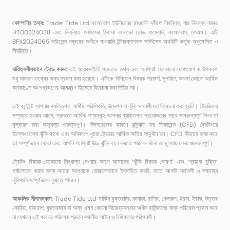
কোম্পানির তথ্য:
Trade Tide Ltd কমোরোস ইউনিয়নের মাওয়ালি দ্বীপে নিবন্ধিত, যার নিবন্ধন নম্বর
HT00324038 এবং নিবন্ধিত অফিসের ঠিকানা বনোভো রোড, ফম্বোনি, কমোরোস, কেএম। এটি
BFX2024065 লাইসেন্স নম্বরের অধীনে মাওয়ালি ইন্টারন্যাশনাল সার্ভিসেস অথরিটি কর্তৃক অনুমোদিত ও
নিয়ন্ত্রিত।
দায়িত্বশীলভাবে ট্রেড করুন:
এই ওয়েবসাইটে প্রদত্ত তথ্য এবং সংশ্লিষ্ট যেকোনো যোগাযোগ বা উপকরণ
শুধু সাধারণ তথ্যের জন্য প্রদান করা হয়েছে। এটিকে বিনিয়োগ বিষয়ক পরামর্শ, সুপারিশ, অথবা কোনো আর্থিক
কর্মকাণ্ডে অংশগ্রহণের আমন্ত্রণ হিসেবে বিবেচনা করা উচিত নয়।
এই কন্টেন্টে আপনার ব্যক্তিগত আর্থিক পরিস্থিতি, উদ্দেশ্য বা ঝুঁকি সহনশীলতা বিবেচনা করা হয়নি। ট্রেডিংয়ে
সম্পৃক্ত হওয়ার আগে, প্রদত্ত আর্থিক পণ্যসমূহ আপনার ব্যক্তিগত প্রয়োজনের সাথে সামঞ্জস্যপূর্ণ কিনা তা
মূল্যায়ন করা অত্যন্ত গুরুত্বপূর্ণ। লিভারেজের কারণে কন্ট্র্যাক্ট ফর ডিফারেন্স (CFD) ট্রেডিংয়ে
উল্লেখযোগ্য ঝুঁকি থাকে এবং অধিকাংশ খুচরা ট্রেডার আর্থিক ক্ষতির সম্মুখীন হন। CFD কীভাবে কাজ করে
তা সম্পূর্ণভাবে বোঝা এবং আপনি সংশ্লিষ্ট উচ্চ ঝুঁকি বহন করতে পারবেন কিনা তা মূল্যায়ন করা গুরুত্বপূর্ণ।
ট্রেডিং বিষয়ক যেকোনো সিদ্ধান্ত নেওয়ার আগে আমাদের ‘ঝুঁকি বিষয়ক ঘোষণা’ এবং ‘গ্রাহক চুক্তি’
পর্যালোচনা করার জন্য আমরা আপনাকে জোরালোভাবে উৎসাহিত করছি, যাতে আপনি শর্তাবলী ও সম্ভাব্য
ঝুঁকিগুলি সম্পূর্ণভাবে বুঝতে পারেন।
আঞ্চলিক সীমাবদ্ধতা:
Trade Tide Ltd মার্কিন যুক্তরাষ্ট্র, কানাডা, রাশিয়া, বেলারুশ, ইরান, ইরাক, উত্তর
কোরিয়া, ইউরোপ, যুক্তরাজ্য বা অন্য এমন কোনো বিচারব্যবস্থার অধীন বাসিন্দাদের জন্য পরিষেবা প্রদান করে
না যেখানে এই ধরনের পরিষেবা প্রদান স্থানীয় আইন ও বিধিমালার পরিপন্থী।