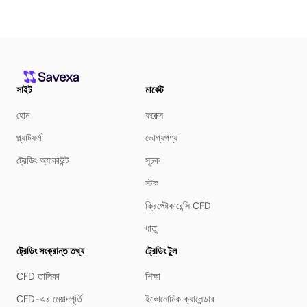
সাইট
মার্কেট
হোম
ফরেক্স
প্ল্যাটফর্ম
ভোগ্যপণ্য
ট্রেডিং অ্যাকাউন্ট
সূচক
স্টক
ক্রিপ্টোকারেন্সি CFD
ধাতু
ট্রেডিং সংক্রান্ত তথ্য
ট্রেডিং টুল
CFD তালিকা
শিক্ষা
CFD-এর মেয়াদপূর্তি
ইকোনোমিক ক্যালেন্ডার