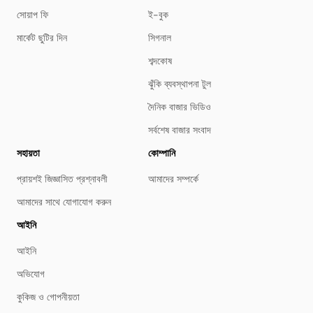
সোয়াপ ফি
ই-বুক
মার্কেট ছুটির দিন
সিগনাল
শব্দকোষ
ঝুঁকি ব্যবস্থাপনা টুল
দৈনিক বাজার ভিডিও
সর্বশেষ বাজার সংবাদ
সহায়তা
কোম্পানি
প্রায়শই জিজ্ঞাসিত প্রশ্নাবলী
আমাদের সম্পর্কে
আমাদের সাথে যোগাযোগ করুন
আইনি
আইনি
অভিযোগ
কুকিজ ও গোপনীয়তা