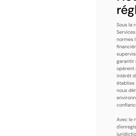
rég
Sous la 
Services
normes l
financiè
supervis
garantir
opèrent 
intérêt d
établies 
nous dé
environn
confianc
Avec le
d'enregi
juridicti