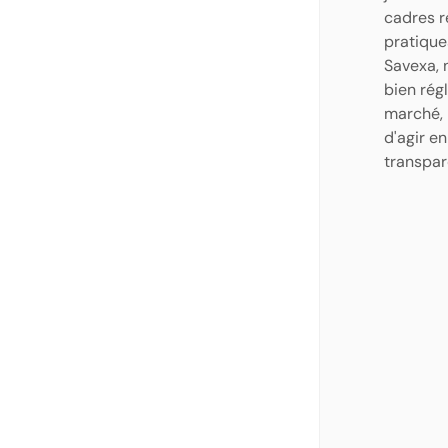
cadres r
pratique
Savexa, 
bien rég
marché, 
d'agir e
transpar