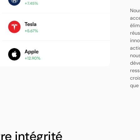
Nous
acce
élim
réus
inno
acti
nous
déve
ress
croi
que 
re intégrité