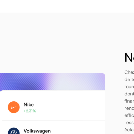
N
Chez
de t
four
dont
fina
rend
effi
ress
écla