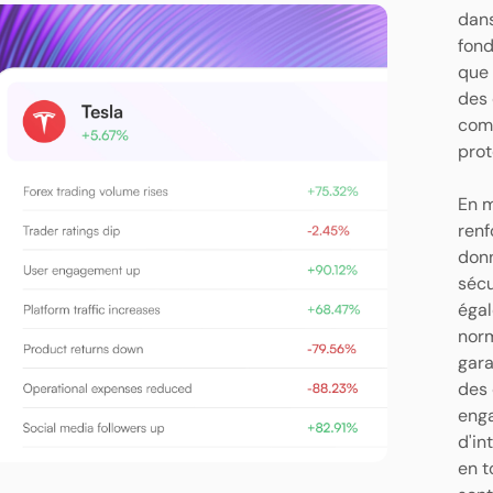
dans
fond
que 
des 
comm
prot
En m
renf
donn
sécu
égal
norm
gara
des 
enga
d'in
en t