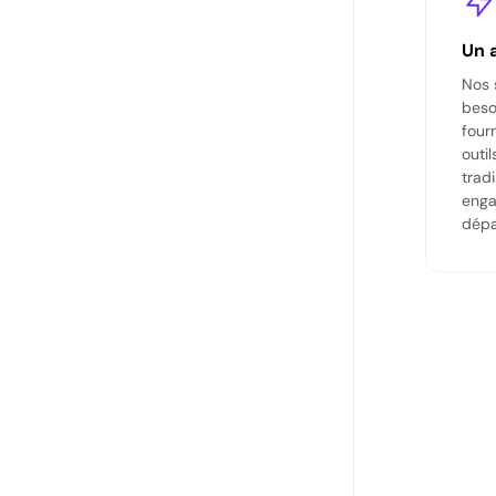
La connaissance est essentielle
Un 
Nous fournissons à nos traders une multitude de
Nos 
ressources pédagogiques et d'outils pour soutenir
beso
une prise de décision éclairée sur les marchés.
four
L'apprentissage continu est au cœur de notre
outi
engagement à aider les traders à réussir et à
trad
progresser dans leur parcours de trading.
enga
dépa