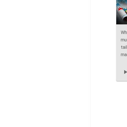
Wh
mus
tai
ma