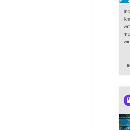
Inc
Kno
wit
mar
wid