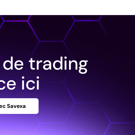
 de trading
e ici
ec Savexa