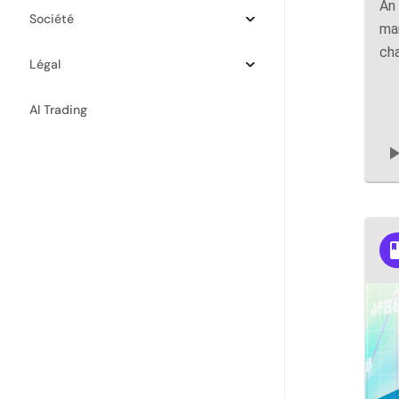
An 
Société
mar
cha
Légal
AI Trading