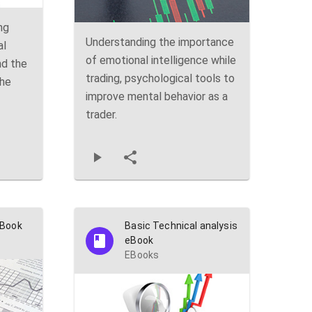
ng
Understanding the importance
al
of emotional intelligence while
nd the
trading, psychological tools to
the
improve mental behavior as a
trader.
eBook
Basic Technical analysis
eBook
EBooks