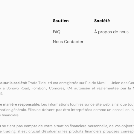
Soutien
Société
FAQ
À propos de nous
Nous Contacter
s sur la société:
Trade Tide Ltd est enregistrée sur l'île de Mwali – Union des
ué à Bonovo Road, Fomboni, Comores, KM, autorisée et réglementée par la M
5.
e manière responsable:
Les informations fournies sur ce site web, ainsi que 
rmation générale. Elles ne doivent pas être interprétées comme un conseil en 
 financière.
ne tient pas compte de votre situation financière personnelle, de vos objecti
e trading, il est crucial d'évaluer si les produits financiers proposés corre