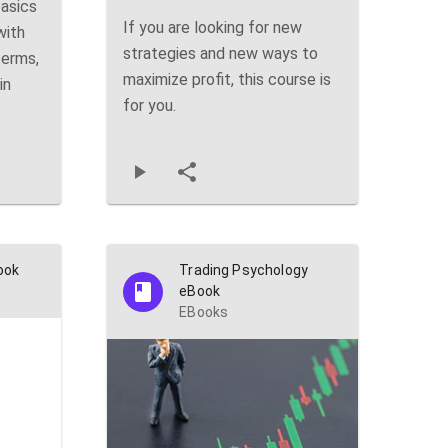
basics
If you are looking for new
with
strategies and new ways to
terms,
maximize profit, this course is
in
for you.
ook
Trading Psychology
eBook
EBooks