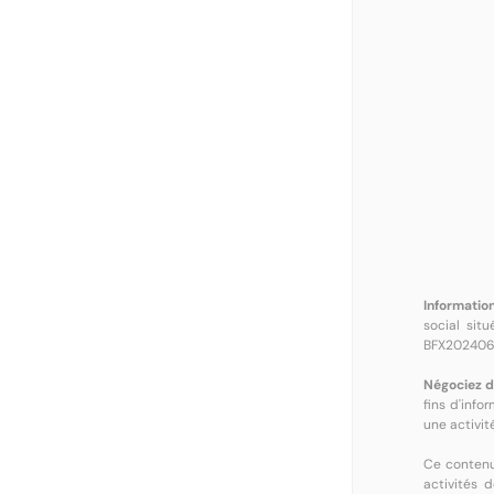
Information
social sit
BFX202406
Négociez d
fins d'info
une activité
Ce contenu 
activités d