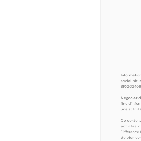
Information
social sit
BFX202406
Négociez d
fins d'info
une activité
Ce contenu 
activités d
Différence 
de bien com