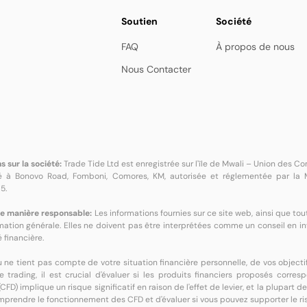
Soutien
Société
FAQ
À propos de nous
Nous Contacter
s sur la société:
Trade Tide Ltd est enregistrée sur l'île de Mwali – Union des
ué à Bonovo Road, Fomboni, Comores, KM, autorisée et réglementée par la M
5.
e manière responsable:
Les informations fournies sur ce site web, ainsi que 
rmation générale. Elles ne doivent pas être interprétées comme un conseil en 
 financière.
ne tient pas compte de votre situation financière personnelle, de vos objecti
e trading, il est crucial d'évaluer si les produits financiers proposés corre
(CFD) implique un risque significatif en raison de l'effet de levier, et la plupart 
prendre le fonctionnement des CFD et d'évaluer si vous pouvez supporter le ris