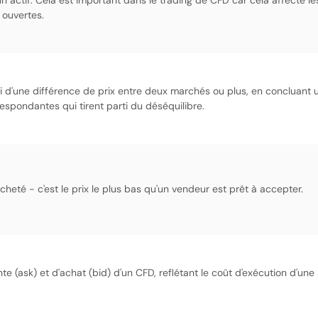
n actif. Cela est important dans le trading de CFD car cela affecte le
 ouvertes.
rti d'une différence de prix entre deux marchés ou plus, en concluant 
spondantes qui tirent parti du déséquilibre.
heté - c'est le prix le plus bas qu'un vendeur est prêt à accepter.
nte (ask) et d'achat (bid) d'un CFD, reflétant le coût d'exécution d'une