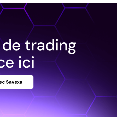
 de trading
e ici
ec Savexa