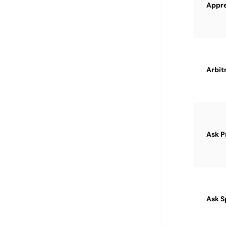
Appre
Arbit
Ask P
Ask S