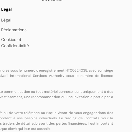
Légal
Légal
Réclamations
Cookies et
Confidentialité
 Comores sous le numéro d'enregistrement HT00324038, avec son siège
wali International Services Authority sous le numéro de licence
toute communication ou tout matériel connexe, sont uniquement à des
investissement, une recommandation ou une invitation à participer à
fs ou de votre tolérance au risque. Avant de vous engager dans des
spondent à vos besoins individuels. Le trading de Contrats pour la
des traders de détail subissent des pertes financières. Il est important
que élevé qui leur est associé.