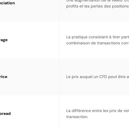
Une augmentation de la valeur d'u
ciation
profits et les pertes des positions
La pratique consistant à tirer pa
rage
combinaison de transactions corre
rice
Le prix auquel un CFD peut être ac
La différence entre les prix de ve
pread
transaction.