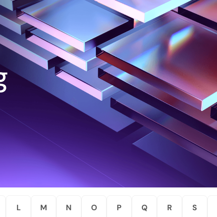
g
L
M
N
O
P
Q
R
S