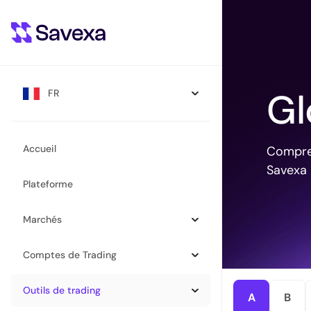
Gl
FR
Accueil
Compren
Savexa
Plateforme
Marchés
Comptes de Trading
Outils de trading
A
B