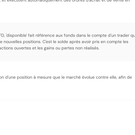
t et exécutent automatiquement des ordres d'achat et de vente en
D, 'disponible' fait référence aux fonds dans le compte d'un trader qu
de nouvelles positions. C'est le solde après avoir pris en compte les
ctions ouvertes et les gains ou pertes non réalisés.
ion d'une position à mesure que le marché évolue contre elle, afin de