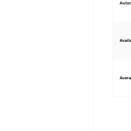
Autom
Avail
Aver