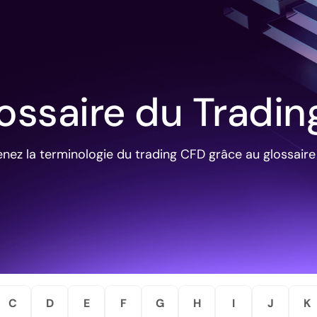
ossaire du Tradin
ez la terminologie du trading CFD grâce au glossaire
C
D
E
F
G
H
I
J
K