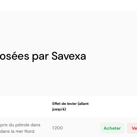
osées par Savexa
Effet de levier (allant
jusqu'à)
 prix du pétrole dans
1:200
Acheter
Ve
 dans la mer Nord.