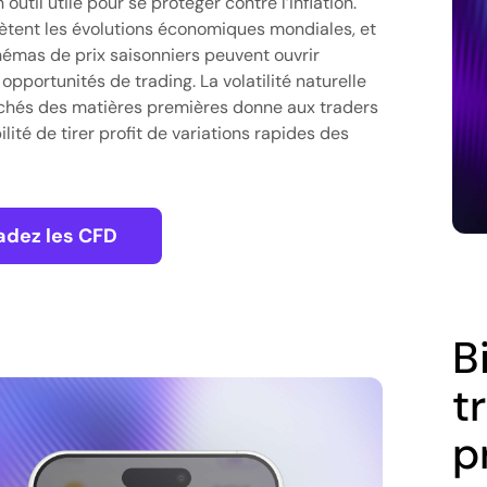
n outil utile pour se protéger contre l’inflation.
flètent les évolutions économiques mondiales, et
hémas de prix saisonniers peuvent ouvrir
opportunités de trading. La volatilité naturelle
hés des matières premières donne aux traders
ilité de tirer profit de variations rapides des
adez les CFD
B
t
p