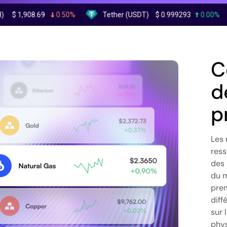
.69
0.50%
Tether (USDT)
$
0.999293
0.00%
BNB 
C
d
p
Les 
ress
des 
du m
prem
diff
sur 
phys