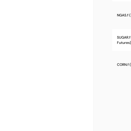
NGAS.f 
SUGAR.f
Futures
CORN.f 