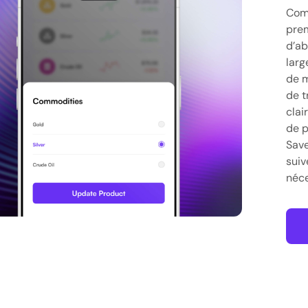
Comm
prem
d’ab
larg
de m
de t
clai
de p
Save
suiv
néce