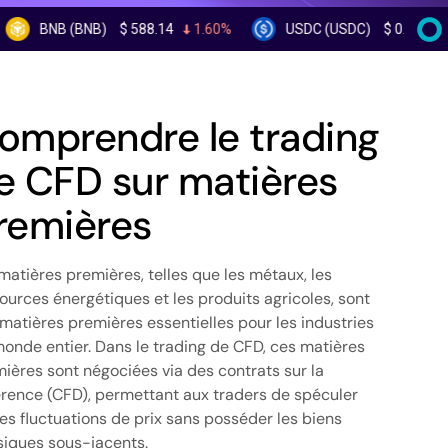
(BNB)
$
588.14
1.60%
USDC (USDC)
$
0.999653
0.00%
omprendre le trading
e CFD sur matières
remières
matières premières, telles que les métaux, les
ources énergétiques et les produits agricoles, sont
matières premières essentielles pour les industries
onde entier. Dans le trading de CFD, ces matières
ières sont négociées via des contrats sur la
érence (CFD), permettant aux traders de spéculer
les fluctuations de prix sans posséder les biens
iques sous-jacents.