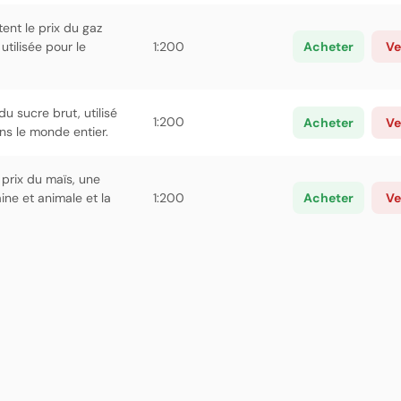
ent le prix du gaz
utilisée pour le
1:200
Acheter
Ve
du sucre brut, utilisé
1:200
Acheter
Ve
ns le monde entier.
 prix du maïs, une
ine et animale et la
1:200
Acheter
Ve