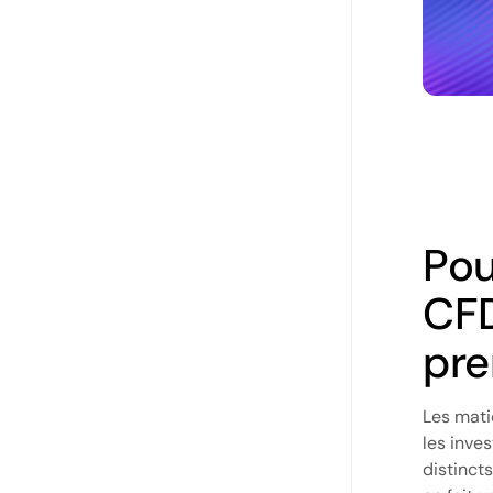
Pou
CFD
pre
Les mati
les inve
distinct