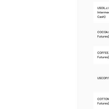
USOIL.c
Intermed
Cash)
COCOA.f
Futures
COFFEE.
Futures
USCOP.f
COTTON.
Futures