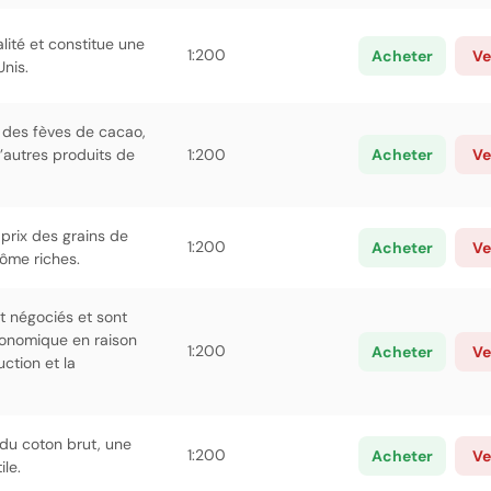
lité et constitue une
1:200
Acheter
Ve
Unis.
x des fèves de cacao,
d’autres produits de
1:200
Acheter
Ve
 prix des grains de
1:200
Acheter
Ve
rôme riches.
t négociés et sont
conomique en raison
1:200
Acheter
Ve
uction et la
 du coton brut, une
1:200
Acheter
Ve
ile.