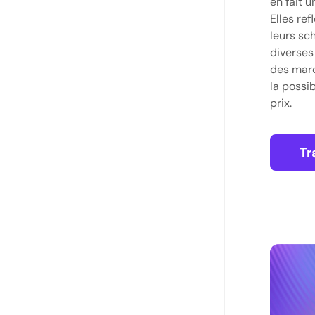
en fait u
Elles re
leurs sc
diverses 
des marc
la possib
prix.
Tr