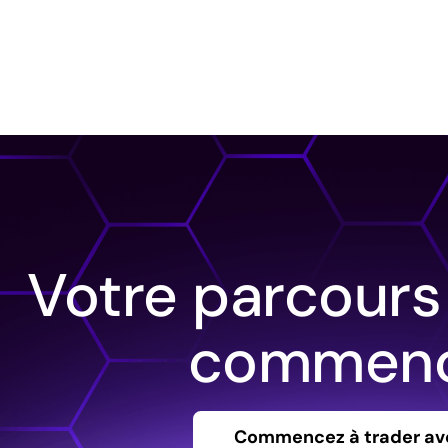
Votre parcours
commenc
Commencez à trader av