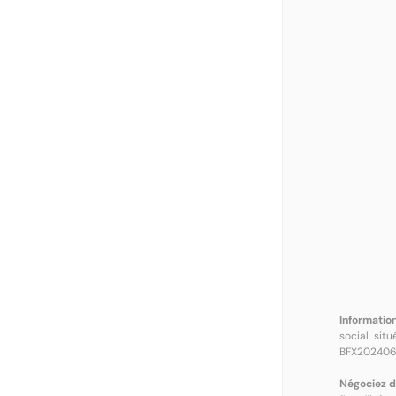
Information
social sit
BFX202406
Négociez d