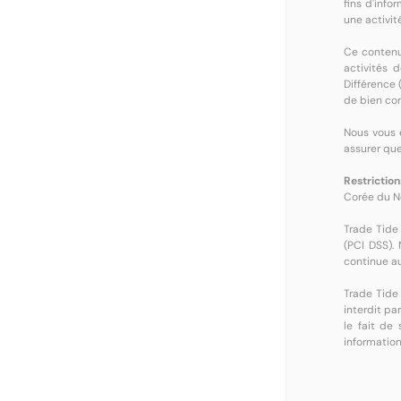
fins d'info
une activité
Ce contenu 
activités d
Différence 
de bien com
Nous vous 
assurer que
Restriction
Corée du No
Trade Tide 
(PCI DSS).
continue au
Trade Tide 
interdit pa
le fait de
information