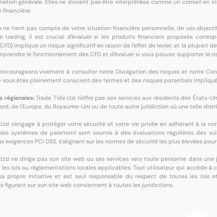
rmation générale. Elles ne doivent pas être interprétées comme un conseil en 
 financière.
ne tient pas compte de votre situation financière personnelle, de vos objecti
e trading, il est crucial d'évaluer si les produits financiers proposés corre
(CFD) implique un risque significatif en raison de l'effet de levier, et la plupart 
prendre le fonctionnement des CFD et d'évaluer si vous pouvez supporter le ris
encourageons vivement à consulter notre Divulgation des risques et notre Cont
 vous êtes pleinement conscient des termes et des risques potentiels impliqué
s régionales:
Trade Tide Ltd n'offre pas ses services aux résidents des États-Unis,
rd, de l'Europe, du Royaume-Uni ou de toute autre juridiction où une telle distri
Ltd s'engage à protéger votre sécurité et votre vie privée en adhérant à la n
 Nos systèmes de paiement sont soumis à des évaluations régulières des vulné
x exigences PCI DSS, s'alignant sur les normes de sécurité les plus élevées pour
Ltd ne dirige pas son site web ou ses services vers toute personne dans une jur
r les lois ou réglementations locales applicables. Tout utilisateur qui accède à 
 sa propre initiative et est seul responsable du respect de toutes les lois 
s figurant sur son site web conviennent à toutes les juridictions.