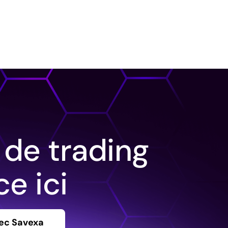
 de trading
e ici
ec Savexa