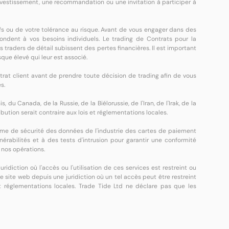
investissement, une recommandation ou une invitation à participer à
fs ou de votre tolérance au risque. Avant de vous engager dans des
spondent à vos besoins individuels. Le trading de Contrats pour la
des traders de détail subissent des pertes financières. Il est important
que élevé qui leur est associé.
rat client avant de prendre toute décision de trading afin de vous
s.
 du Canada, de la Russie, de la Biélorussie, de l'Iran, de l'Irak, de la
bution serait contraire aux lois et réglementations locales.
orme de sécurité des données de l'industrie des cartes de paiement
rabilités et à des tests d'intrusion pour garantir une conformité
 nos opérations.
idiction où l'accès ou l'utilisation de ces services est restreint ou
ce site web depuis une juridiction où un tel accès peut être restreint
et réglementations locales. Trade Tide Ltd ne déclare pas que les