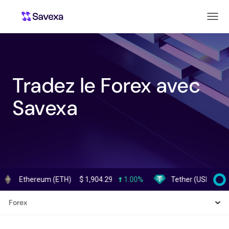
Tradez le Forex avec
Savexa
thereum (ETH)
$
1,904.29
1.00%
Tether (USDT)
$
0.9991
Forex